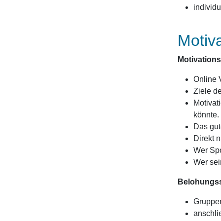
individ
Motiv
Motivations
Online 
Ziele d
Motivat
könnte.
Das gut
Direkt 
Wer Spo
Wer sei
Belohungss
Gruppen
anschli