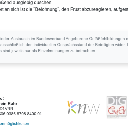
eßend ausgiebig duschen.
rt an sich ist die "Belohnung", den Frust abzureagieren, aufges
lieder-Austausch im Bundesverband Angeborene Gefäßfehlbildungen e.V
 ausschließlich den individuellen Gesprächsstand der Beteiligten wide
s sind jeweils nur als Einzelmeinungen zu betrachten.
o:
ein Ruhr
ED1VRR
506 0386 8708 8400 01
enmöglichkeiten