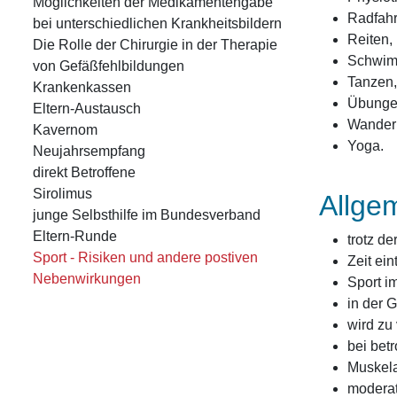
Möglichkeiten der Medikamentengabe
Radfahr
bei unterschiedlichen Krankheitsbildern
Reiten,
Die Rolle der Chirurgie in der Therapie
Schwim
von Gefäßfehlbildungen
Tanzen,
Krankenkassen
Übungen
Eltern-Austausch
Wander
Kavernom
Yoga.
Neujahrsempfang
direkt Betroffene
Sirolimus
Allge
junge Selbsthilfe im Bundesverband
Eltern-Runde
trotz d
Sport - Risiken und andere postiven
Zeit ei
Nebenwirkungen
Sport im
in der G
wird zu
bei bet
Muskela
moderat