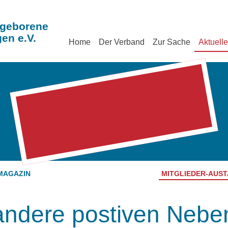
geborene
en e.V.
Home
Der Verband
Zur Sache
Aktuell
MAGAZIN
MITGLIEDER-AUS
 andere postiven Neb