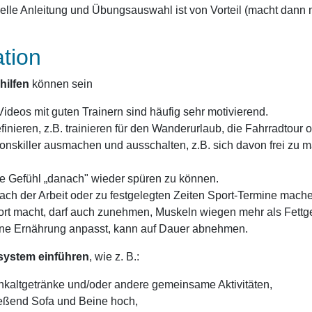
uelle Anleitung und Übungsauswahl ist von Vorteil (macht dann 
ation
hilfen
können sein
Videos mit guten Trainern sind häufig sehr motivierend.
efinieren, z.B. trainieren für den Wanderurlaub, die Fahrradtou
ionskiller ausmachen und ausschalten, z.B. sich davon frei z
e Gefühl „danach" wieder spüren zu können.
nach der Arbeit oder zu festgelegten Zeiten Sport-Termine mach
rt macht, darf auch zunehmen, Muskeln wiegen mehr als Fett
ne Ernährung anpasst, kann auf Dauer abnehmen.
ystem einführen
, wie z. B.:
kaltgetränke und/oder andere gemeinsame Aktivitäten,
eßend Sofa und Beine hoch,