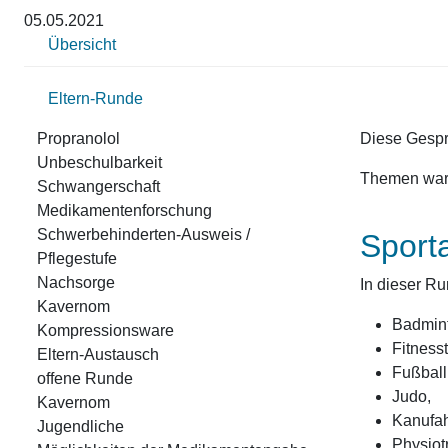
05.05.2021
Übersicht
Eltern-Runde
Propranolol
Diese Gespr
Unbeschulbarkeit
Themen waren
Schwangerschaft
Medikamentenforschung
Schwerbehinderten-Ausweis /
Sport
Pflegestufe
Nachsorge
In dieser Ru
Kavernom
Badmin
Kompressionsware
Fitness
Eltern-Austausch
Fußball
offene Runde
Judo,
Kavernom
Kanufah
Jugendliche
Physiot