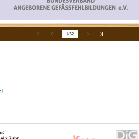
n!
o:
ein Ruhr