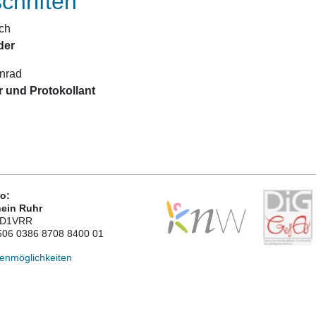
chriften
ch
der
nrad
r und Protokollant
o:
ein Ruhr
ED1VRR
506 0386 8708 8400 01
enmöglichkeiten