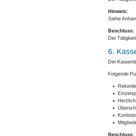
Hinweis:
Siehe Anhan
Beschluss:
Der Tätigkei
6. Kass
Der Kassenbe
Folgende Pu
Rekord
Einzels
Herzlich
Übersch
Kontost
Mitglied
Beschluss: