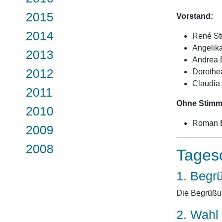
2015
Vorstand:
2014
René St
Angelik
2013
Andrea D
2012
Dorothe
Claudia
2011
Ohne Stimm
2010
Roman B
2009
2008
Tages
1. Begr
Die Begrüßung
2. Wahl 