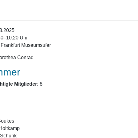
8.2025
0–10:20 Uhr
Frankfurt Museumsufer
rothea Conrad
ehmer
tigte Mitglieder:
8
Boukes
Holtkamp
 Schunk