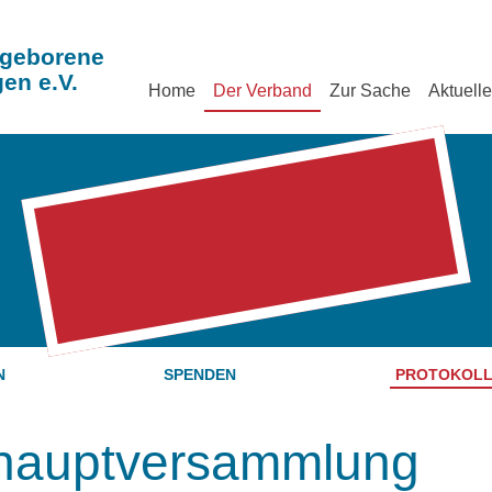
geborene
en e.V.
Home
Der Verband
Zur Sache
Aktuell
N
SPENDEN
PROTOKOLL
eshauptversammlung