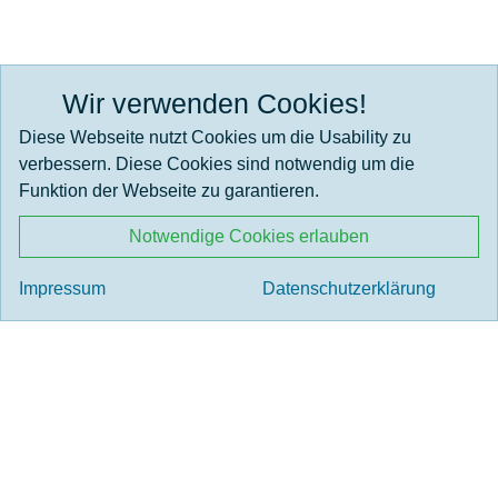
Wir verwenden Cookies!
Wir werden gefördert durch:
Diese Webseite nutzt Cookies um die Usability zu
verbessern. Diese Cookies sind notwendig um die
Funktion der Webseite zu garantieren.
Notwendige Cookies erlauben
Impressum
Datenschutzerklärung
Home
News & Termine
Eule, Wal oder Delfin? Unser …